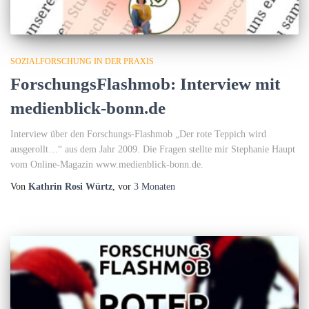
SOZIALFORSCHUNG IN DER PRAXIS
ForschungsFlashmob: Interview mit
medienblick-bonn.de
Interview über den Forschungs-Flashmob „Der rote Teppich wird
ausgerollt…“ aus dem Jahr 2009. Die Fragen stellte mir Stephanie Haupt
vom Online-Magazin www.medienblick-bonn.de.
Von
Kathrin Rosi Würtz
, vor
3 Monaten