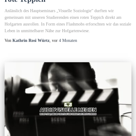
Anlässlich des Hauptseminars „Visuelle Soziologie“ durften wir
gemeinsam mit unseren Studierenden einen roten Teppich direkt am
Hofgarten ausrollen. In Form eines Flashmobs erforschten wir das soziale
Leben in unmittelbarer Nähe zur Hofgartenwiese.
Von
Kathrin Rosi Würtz
, vor
4 Monaten