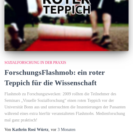
SOZIALFORSCHUNG IN DER PRAXIS
ForschungsFlashmob: ein roter
Teppich für die Wissenschaft
Flashmob zu Forschungszwecken: 2009 rollten die Teilnehmer des
Seminars „Visuelle Sozialforschung“ einen roten Teppich vor der
Universität Bonn aus und untersuchten die Inszenierungen der Passanten
während eines extra hierfür veranstalteten Flashmobs. Medienforschung
mal ganz praktisch!
Von
Kathrin Rosi Würtz
, vor
3 Monaten