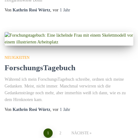
Hofgartenwiese Bonn
Von
Kathrin Rosi Würtz
, vor
1 Jahr
NEUIGKEITEN
ForschungsTagebuch
Während ich mein ForschungsTagebuch schreibe, ordnen sich meine
Gedanken. Meist, nicht immer. Manchmal verwirren sich die
Gedankenstränge noch mehr, aber immerhin weiß ich dann, wie es zu
dem Hirnknoten kam.
Von
Kathrin Rosi Würtz
, vor
1 Jahr
Seitennummerierung
1
2
NÄCHSTE