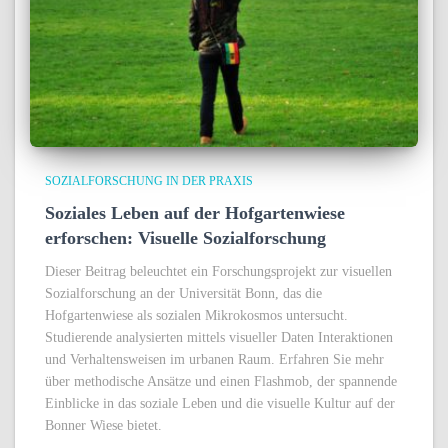
SOZIALFORSCHUNG IN DER PRAXIS
Soziales Leben auf der Hofgartenwiese
erforschen: Visuelle Sozialforschung
Dieser Beitrag beleuchtet ein Forschungsprojekt zur visuellen
Sozialforschung an der Universität Bonn, das die
Hofgartenwiese als sozialen Mikrokosmos untersucht.
Studierende analysierten mittels visueller Daten Interaktionen
und Verhaltensweisen im urbanen Raum. Erfahren Sie mehr
über methodische Ansätze und einen Flashmob, der spannende
Einblicke in das soziale Leben und die visuelle Kultur auf der
Bonner Wiese bietet.